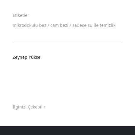
Etiketler
mikrodokulu bez /
cam bezi /
sadece su ile temizlik
Zeynep Yüksel
İlginizi Çekebilir